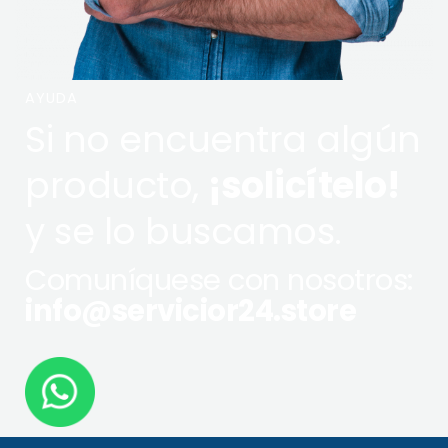
AYUDA
Si no encuentra algún
producto,
¡solicítelo!
y se lo buscamos.
Comuníquese con nosotros:
info@servicior24.store