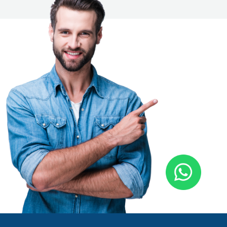
AYUDA
Si no 
¡solicí
Comuníq
info@ser