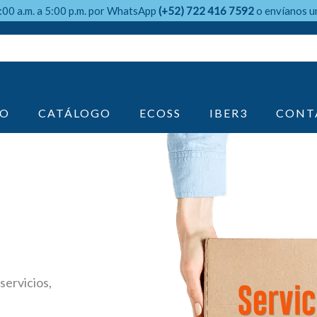
9:00 a.m. a 5:00 p.m. por WhatsApp
(+52) 722 416 7592
o envíanos u
IO
CATÁLOGO
ECOSS
IBER3
CONT
servicios,