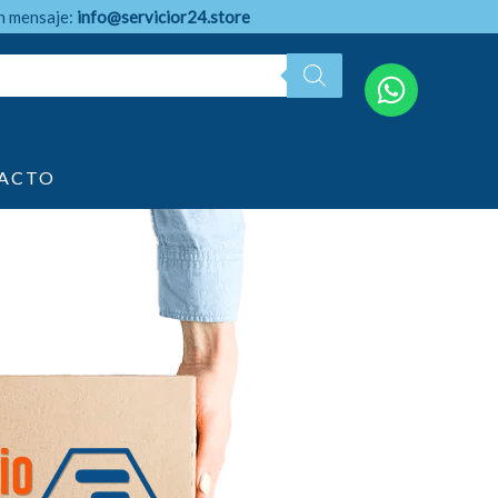
n mensaje:
info@servicior24.store
ACTO