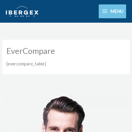
Ir
MENU
al
contenido
EverCompare
[evercompare_table]