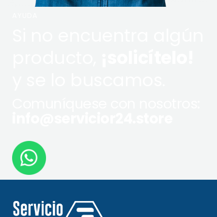
AYUDA
Si no encuentra algún
producto,
¡solicítelo!
y se lo buscamos.
Comuníquese con nosotros:
info@servicior24.store