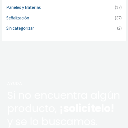
Paneles y Baterías
(17)
Señalización
(37)
Sin categorizar
(2)
AYUDA
Si no encuentra algún
producto,
¡solicítelo!
y se lo buscamos.