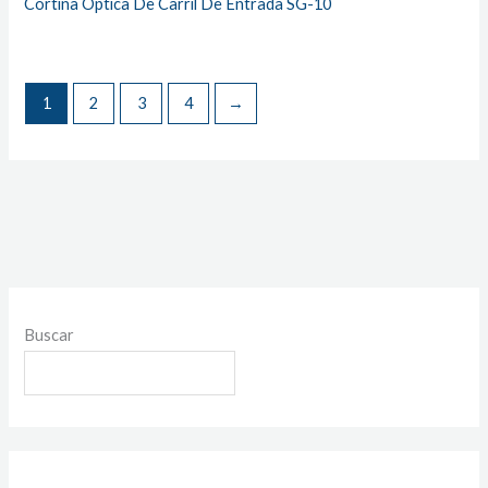
Cortina Óptica De Carril De Entrada SG-10
1
2
3
4
→
Buscar