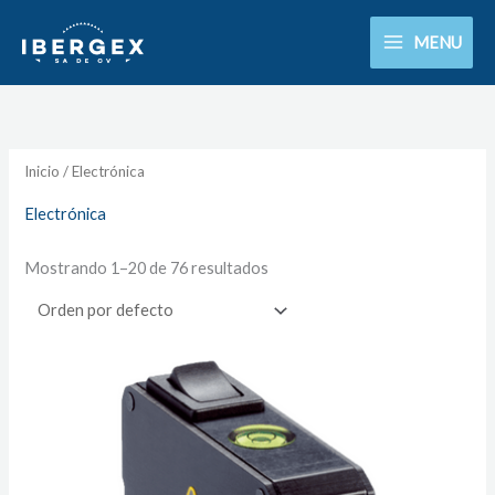
Ir
MENU
al
contenido
Inicio
/ Electrónica
Electrónica
Mostrando 1–20 de 76 resultados