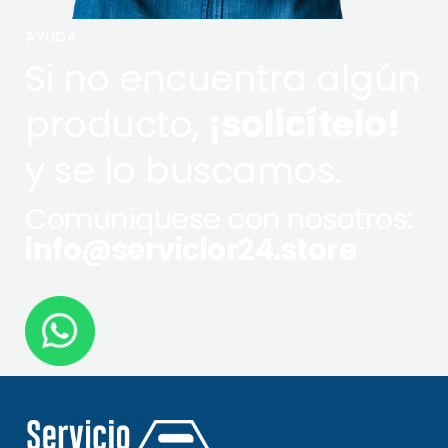
AYUDA
Si no encuentra algún
producto,
¡solicítelo!
y se lo buscamos.
Comuníquese con nosotros:
info@servicior24.store