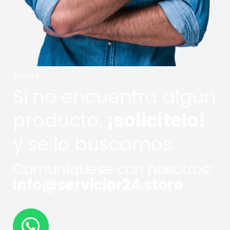
AYUDA
Si no encuentra algún
producto,
¡solicítelo!
y se lo buscamos.
Comuníquese con nosotros:
info@servicior24.store