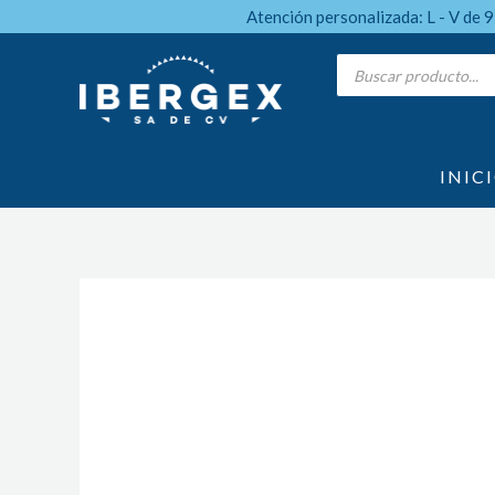
Ir
Atención personalizada: L - V de 
al
Products
search
contenido
INIC