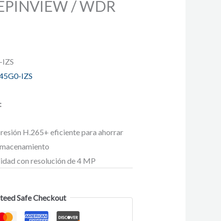
EPINVIEW / WDR
-IZS
45G0-IZS
:
esión H.265+ eficiente para ahorrar
almacenamiento
lidad con resolución de 4 MP
teed Safe Checkout