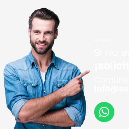
AYUDA
Si no 
¡solicí
Comuníq
info@ser