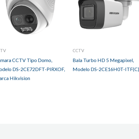
CTV
CCTV
mara CCTV Tipo Domo,
Bala Turbo HD 5 Megapixel,
delo DS-2CE72DFT-PIRXOF,
Modelo DS-2CE16H0T-ITF(C
rca Hikvision