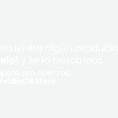
encuentra algún producto
telo!
y se lo buscamos.
uese con nosotros:
vicior24.store