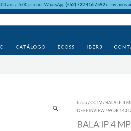
9:00 a.m. a 5:00 p.m. por WhatsApp
(+52) 722 416 7592
o envíanos u
IO
CATÁLOGO
ECOSS
IBER3
CONT
Inicio
/
CCTV
/ BALA IP 4 M
DEEPINVIEW / WDR 140 
BALA IP 4 MP