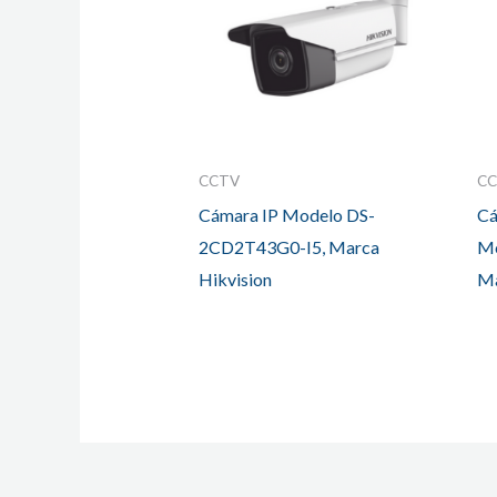
CCTV
C
Cámara IP Modelo DS-
Cá
2CD2T43G0-I5, Marca
Mo
Hikvision
Ma