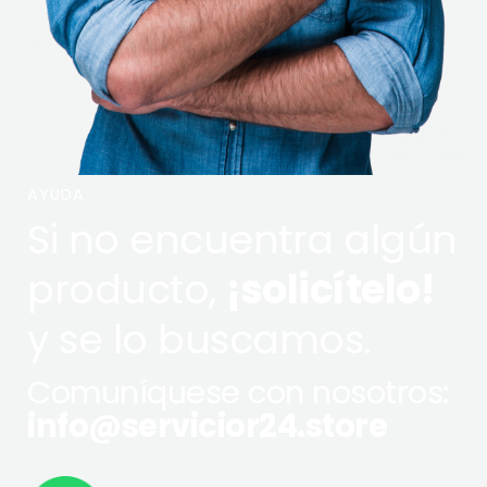
AYUDA
Si no encuentra algún
producto,
¡solicítelo!
y se lo buscamos.
Comuníquese con nosotros:
info@servicior24.store