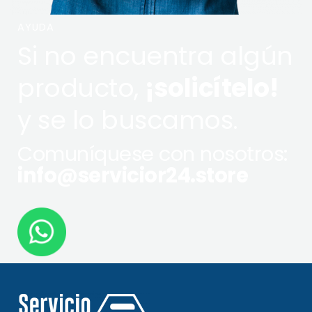
AYUDA
Si no encuentra algún
producto,
¡solicítelo!
y se lo buscamos.
Comuníquese con nosotros:
info@servicior24.store