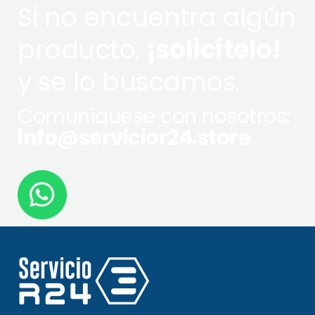
Si no encuentra algún
producto,
¡solicítelo!
y se lo buscamos.
Comuníquese con nosotros:
info@servicior24.store