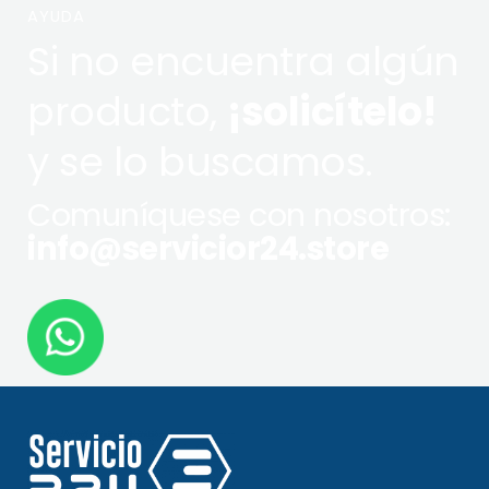
AYUDA
Si no encuentra algún
producto,
¡solicítelo!
y se lo buscamos.
Comuníquese con nosotros:
info@servicior24.store