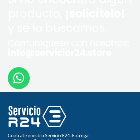
producto,
¡solicítelo!
y se lo buscamos.
Comuníquese con nosotros:
info@servicior24.store
Contrate nuestro Servicio R24: Entrega