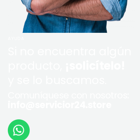
AYUDA
Si no encuentra algún
producto,
¡solicítelo!
y se lo buscamos.
Comuníquese con nosotros:
info@servicior24.store