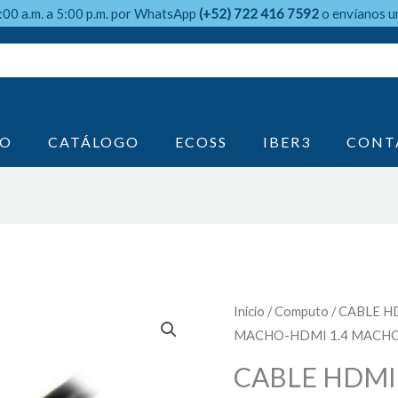
9:00 a.m. a 5:00 p.m. por WhatsApp
(+52) 722 416 7592
o envíanos u
IO
CATÁLOGO
ECOSS
IBER3
CONT
Inicio
/
Computo
/ CABLE H
MACHO-HDMI 1.4 MACHO,
CABLE HDMI