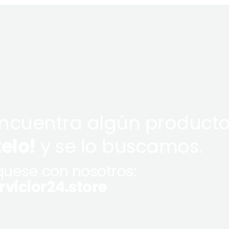
encuentra algún producto
telo!
y se lo buscamos.
uese con nosotros:
vicior24.store