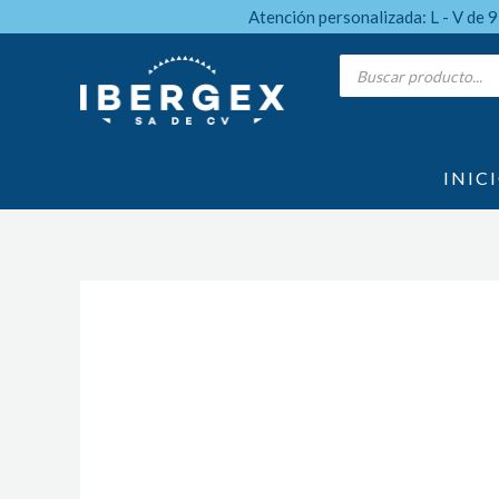
Ir
Atención personalizada: L - V de 
al
Products
search
contenido
INIC