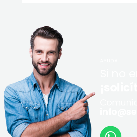
AYUDA
Si no 
¡solicí
Comuníq
info@ser