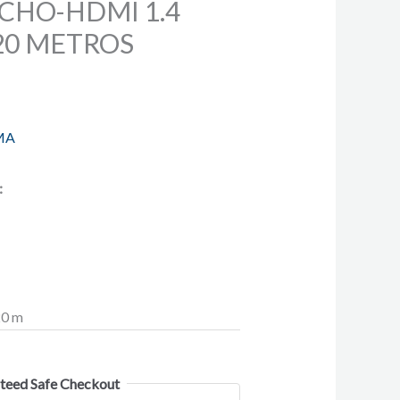
ACHO-HDMI 1.4
20 METROS
MA
:
20 m
teed Safe Checkout