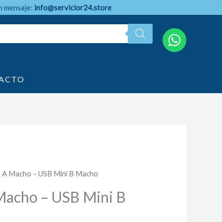
n mensaje:
info@servicior24.store
ACTO
B A Macho – USB Mini B Macho
Macho – USB Mini B