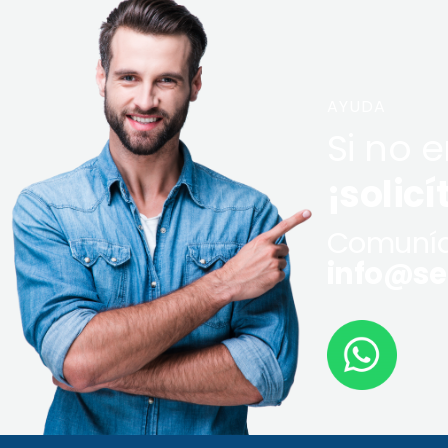
AYUDA
Si no 
¡solicí
Comuníq
info@ser