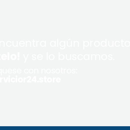
encuentra algún producto
telo!
y se lo buscamos.
uese con nosotros:
vicior24.store