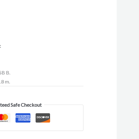
:
SB B.
.8 m.
teed Safe Checkout