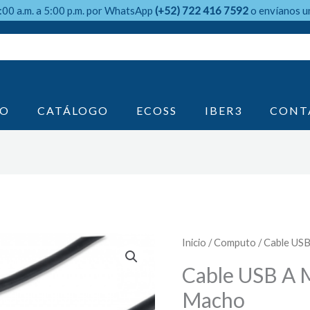
9:00 a.m. a 5:00 p.m. por WhatsApp
(+52) 722 416 7592
o envíanos u
IO
CATÁLOGO
ECOSS
IBER3
CONT
Inicio
/
Computo
/ Cable US
Cable USB A 
Macho