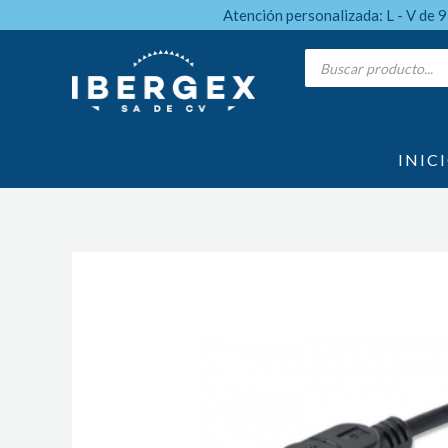
Ir
Atención personalizada: L - V de 
al
Products
search
contenido
INIC