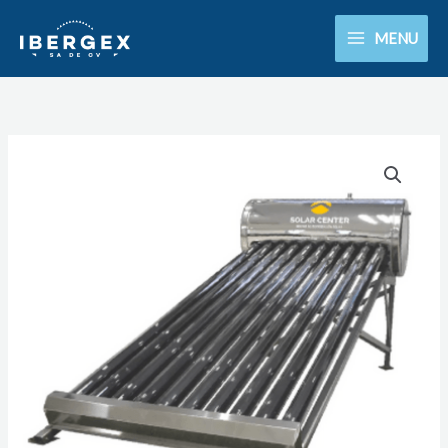
Ir
MENU
al
contenido