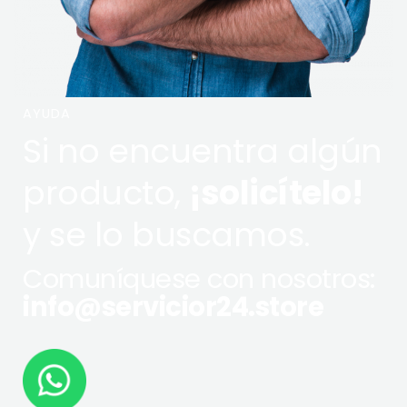
AYUDA
Si no encuentra algún
producto,
¡solicítelo!
y se lo buscamos.
Comuníquese con nosotros:
info@servicior24.store