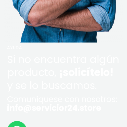
AYUDA
Si no encuentra algún
producto,
¡solicítelo!
y se lo buscamos.
Comuníquese con nosotros:
info@servicior24.store