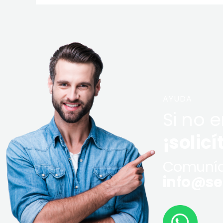
AYUDA
Si no 
¡solicí
Comuníq
info@ser