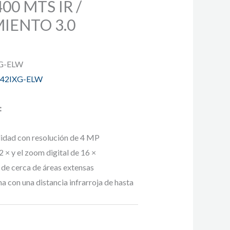
00 MTS IR /
IENTO 3.0
XG-ELW
42IXG-ELW
:
lidad con resolución de 4 MP
 × y el zoom digital de 16 ×
 de cerca de áreas extensas
a con una distancia infrarroja de hasta