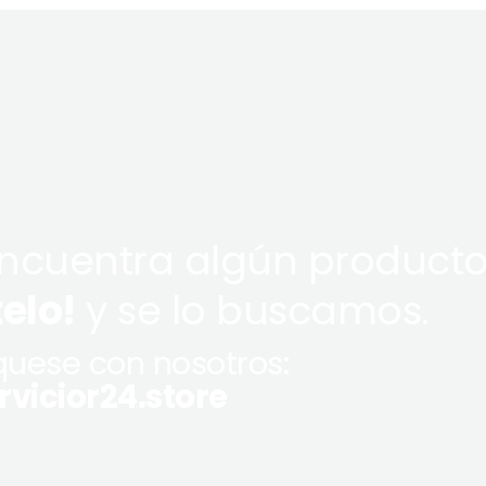
encuentra algún producto
telo!
y se lo buscamos.
uese con nosotros:
vicior24.store