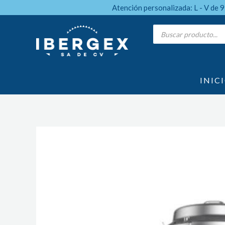
Ir
Atención personalizada: L - V de 
al
Products
search
contenido
INIC