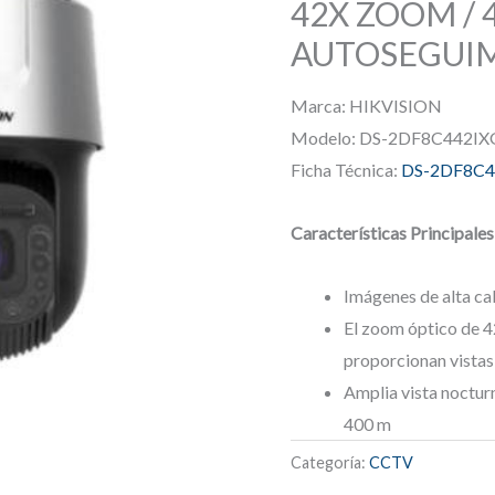
42X ZOOM / 4
AUTOSEGUIM
Marca: HIKVISION
Modelo: DS-2DF8C442I
Ficha Técnica:
DS-2DF8C4
Características Principales
Imágenes de alta ca
El zoom óptico de 42
proporcionan vistas
Amplia vista nocturn
400 m
Categoría:
CCTV