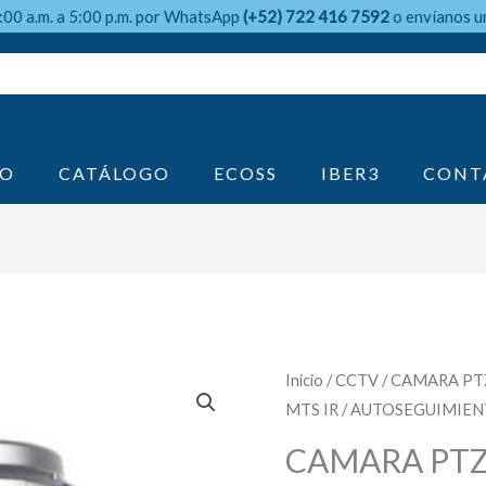
9:00 a.m. a 5:00 p.m. por WhatsApp
(+52) 722 416 7592
o envíanos u
IO
CATÁLOGO
ECOSS
IBER3
CONT
Inicio
/
CCTV
/ CAMARA PTZ
MTS IR / AUTOSEGUIMIEN
CAMARA PTZ 