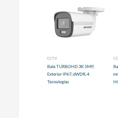
CCTV
C
Bala TURBOHD 3K 5MP,
Ba
Exterior IP67, dWDR, 4
mm
Tecnologías
Hi