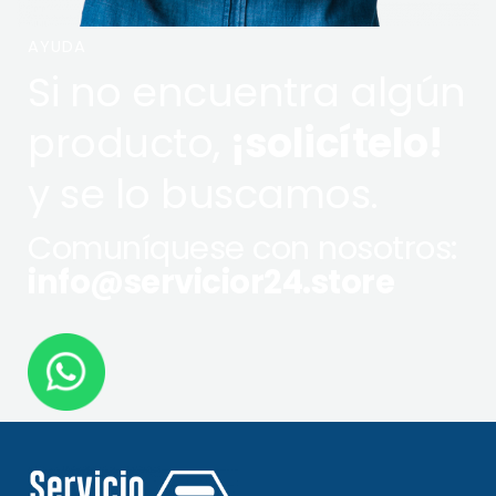
AYUDA
Si no encuentra algún
producto,
¡solicítelo!
y se lo buscamos.
Comuníquese con nosotros:
info@servicior24.store