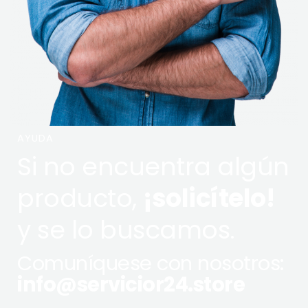
AYUDA
Si no encuentra algún
producto,
¡solicítelo!
y se lo buscamos.
Comuníquese con nosotros:
info@servicior24.store