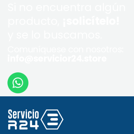
Si no encuentra algún
producto,
¡solicítelo!
y se lo buscamos.
Comuníquese con nosotros:
info@servicior24.store