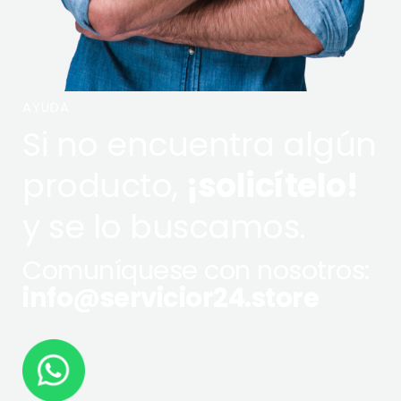
AYUDA
Si no encuentra algún
producto,
¡solicítelo!
y se lo buscamos.
Comuníquese con nosotros:
info@servicior24.store