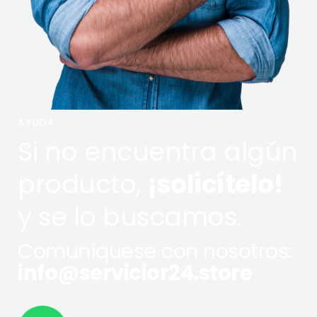
AYUDA
Si no encuentra algún
producto,
¡solicítelo!
y se lo buscamos.
Comuníquese con nosotros:
info@servicior24.store