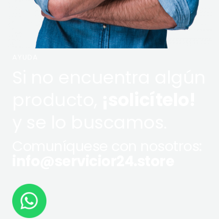
AYUDA
Si no encuentra algún
producto,
¡solicítelo!
y se lo buscamos.
Comuníquese con nosotros:
info@servicior24.store