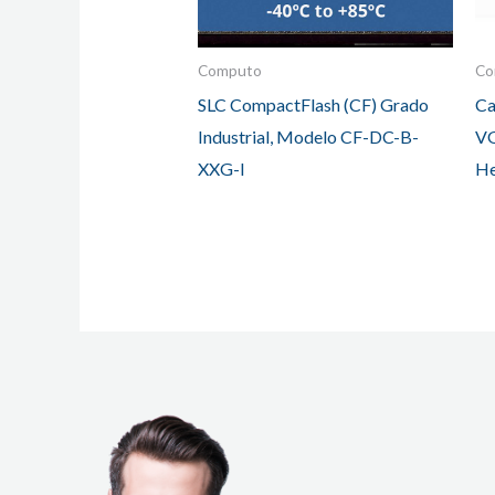
Computo
Co
SLC CompactFlash (CF) Grado
Ca
Industrial, Modelo CF-DC-B-
VG
XXG-I
H