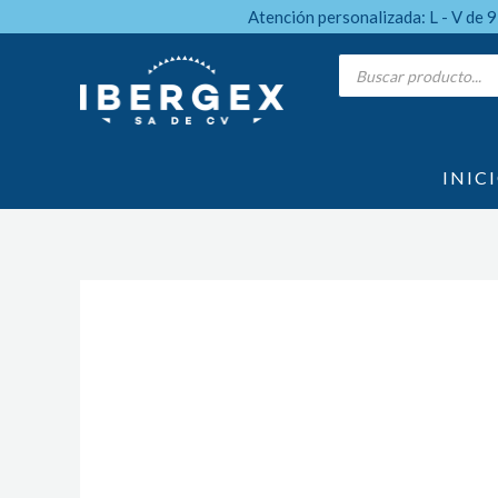
Ir
Atención personalizada: L - V de 
al
Products
search
contenido
INIC