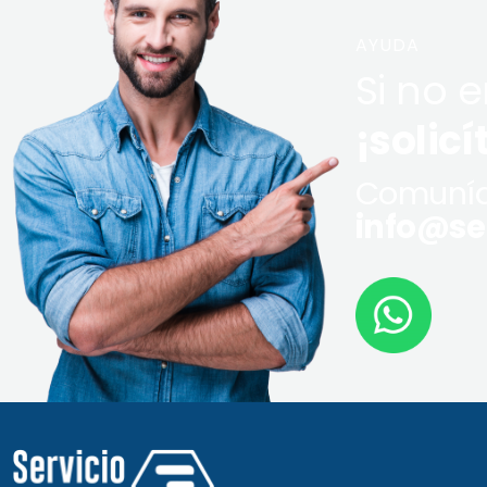
AYUDA
Si no 
¡solicí
Comuníq
info@ser