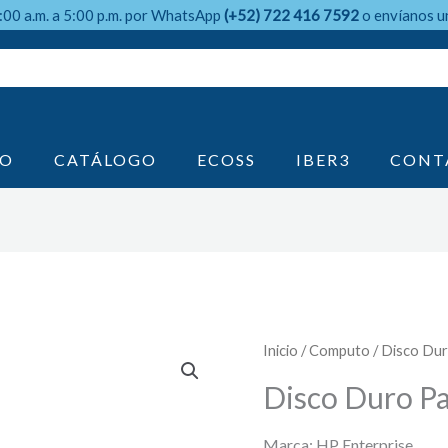
9:00 a.m. a 5:00 p.m. por WhatsApp
(+52) 722 416 7592
o envíanos u
IO
CATÁLOGO
ECOSS
IBER3
CONT
Inicio
/
Computo
/ Disco Dur
Disco Duro Pa
Marca: HP Enterprise