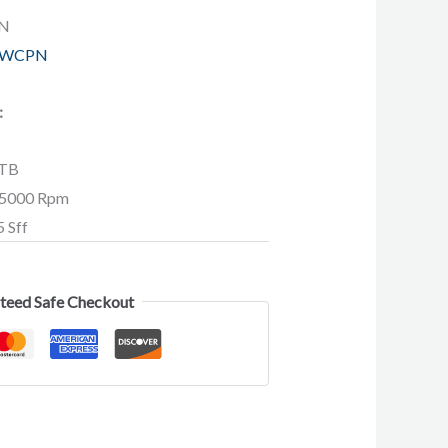
PN
JWCPN
:
 TB
 15000 Rpm
5 Sff
teed Safe Checkout