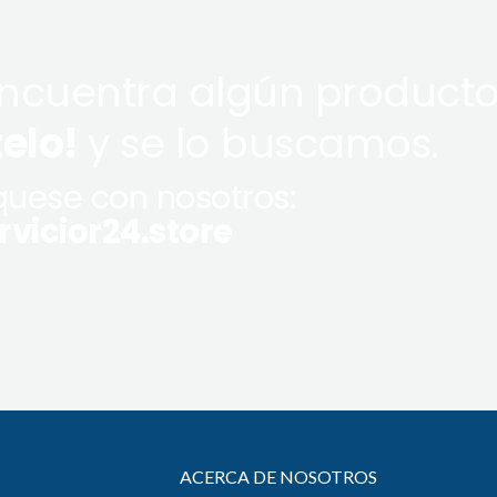
encuentra algún producto
telo!
y se lo buscamos.
uese con nosotros:
vicior24.store
ACERCA DE NOSOTROS