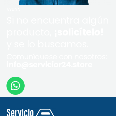
AYUDA
Si no encuentra algún
producto,
¡solicítelo!
y se lo buscamos.
Comuníquese con nosotros:
info@servicior24.store