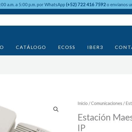
9:00 a.m. a 5:00 p.m. por WhatsApp
(+52) 722 416 7592
o envíanos u
IO
CATÁLOGO
ECOSS
IBER3
CONT
Inicio
/
Comunicaciones
/ Es
Estación Maes
IP