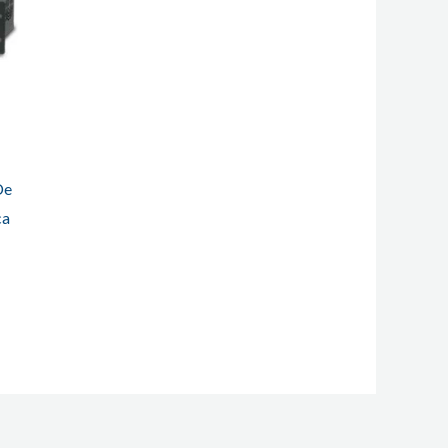
De
ca