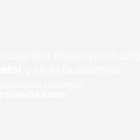
encuentra algún producto
telo!
y se lo buscamos.
uese con nosotros:
vicior24.store