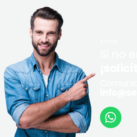
AYUDA
Si no 
¡solicí
Comuníq
info@ser