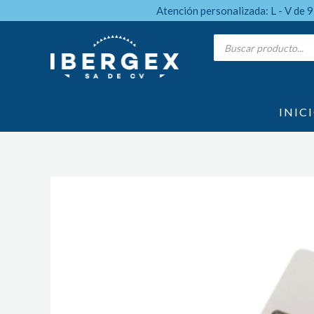
Ir
Atención personalizada: L - V de 
al
Products
search
contenido
INIC