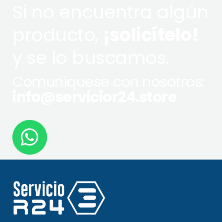
Si no encuentra algún
producto,
¡solicítelo!
y se lo buscamos.
Comuníquese con nosotros:
info@servicior24.store