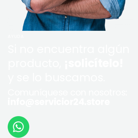
AYUDA
Si no encuentra algún
producto,
¡solicítelo!
y se lo buscamos.
Comuníquese con nosotros:
info@servicior24.store