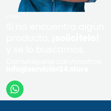
AYUDA
Si no encuentra algún
producto,
¡solicítelo!
y se lo buscamos.
Comuníquese con nosotros:
info@servicior24.store