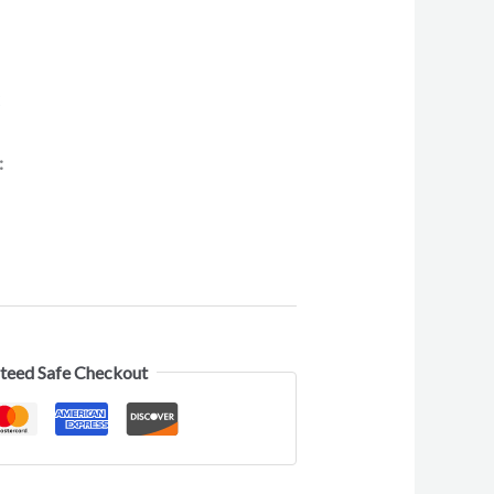
C
:
teed Safe Checkout