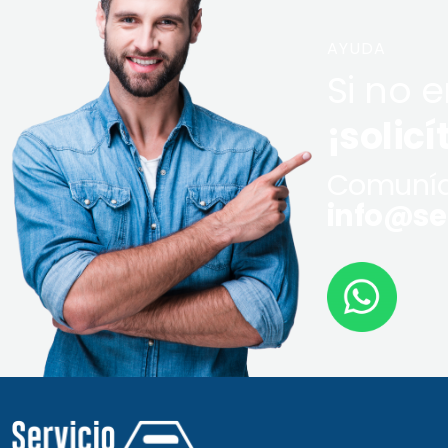
AYUDA
Si no 
¡solicí
Comuníq
info@ser