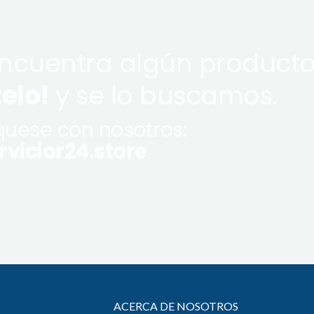
encuentra algún producto
telo!
y se lo buscamos.
uese con nosotros:
vicior24.store
ACERCA DE NOSOTROS