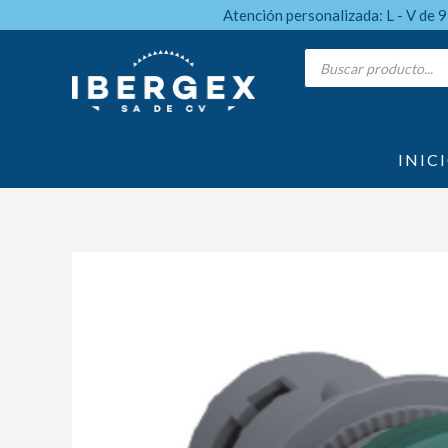
Ir
Atención personalizada: L - V de 
al
Products
search
contenido
INIC