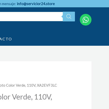
n mensaje:
info@servicior24.store
ACTO
loto Color Verde, 110V, XA2EVF3LC
olor Verde, 110V,