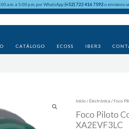
9:00 a.m. a 5:00 p.m. por WhatsApp
(+52) 722 416 7592
o envíanos u
IO
CATÁLOGO
ECOSS
IBER3
CONT
Inicio
/
Electrónica
/ Foco Pi
Foco Piloto C
XA2EVF3LC