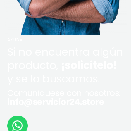
AYUDA
Si no encuentra algún
producto,
¡solicítelo!
y se lo buscamos.
Comuníquese con nosotros:
info@servicior24.store