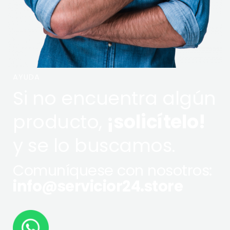
AYUDA
Si no encuentra algún
producto,
¡solicítelo!
y se lo buscamos.
Comuníquese con nosotros:
info@servicior24.store