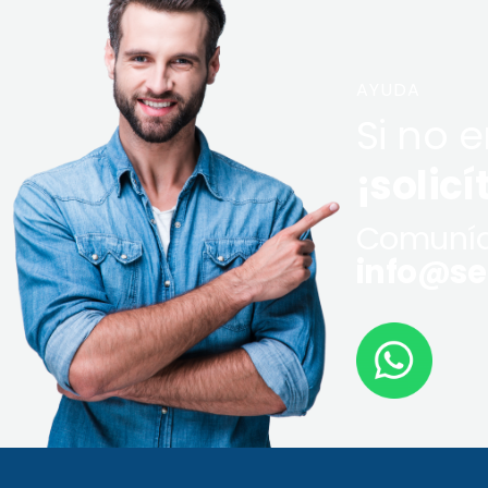
AYUDA
Si no 
¡solicí
Comuníq
info@ser