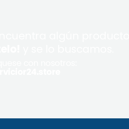
encuentra algún producto
telo!
y se lo buscamos.
uese con nosotros:
vicior24.store