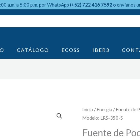
9:00 a.m. a 5:00 p.m. por WhatsApp
(+52) 722 416 7592
o envíanos u
IO
CATÁLOGO
ECOSS
IBER3
CONT
Inicio
/
Energía
/ Fuente de 
Modelo: LRS-350-5
Fuente de Pod