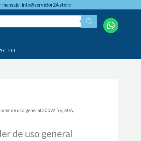
n mensaje:
info@servicior24.store
ACTO
Poder de uso general 300W, 5V, 60A,
er de uso general