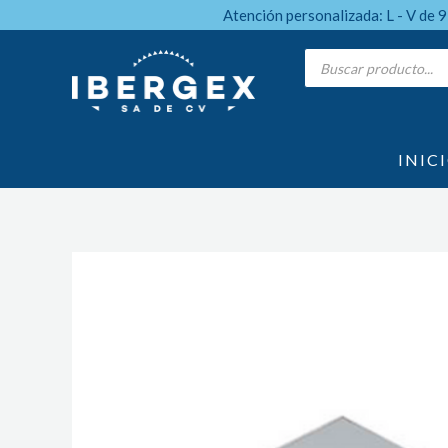
Ir
Atención personalizada: L - V de 
al
Products
search
contenido
INIC