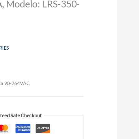
A, Modelo: LRS-350-
RIES
ada 90-264VAC
teed Safe Checkout