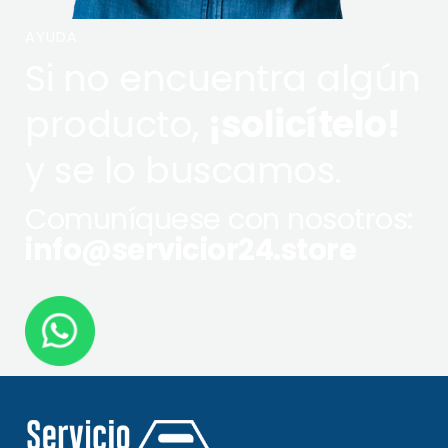
AYUDA
Si no encuentra algún
producto,
¡solicítelo!
y se lo buscamos.
Comuníquese con nosotros:
info@servicior24.store