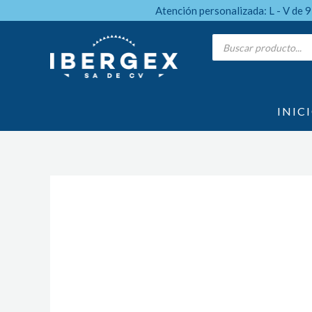
Ir
Atención personalizada: L - V de 
al
Products
search
contenido
INIC