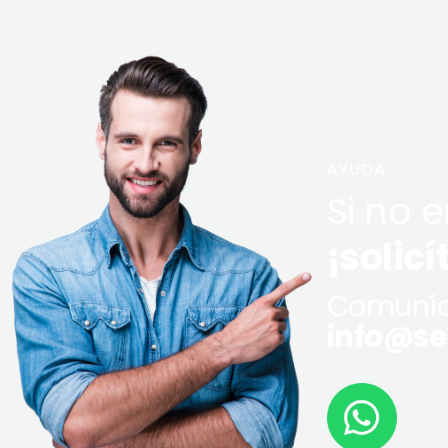
AYUDA
Si no 
¡solicí
Comuníq
info@ser