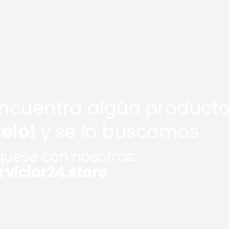
encuentra algún producto
telo!
y se lo buscamos.
uese con nosotros:
vicior24.store