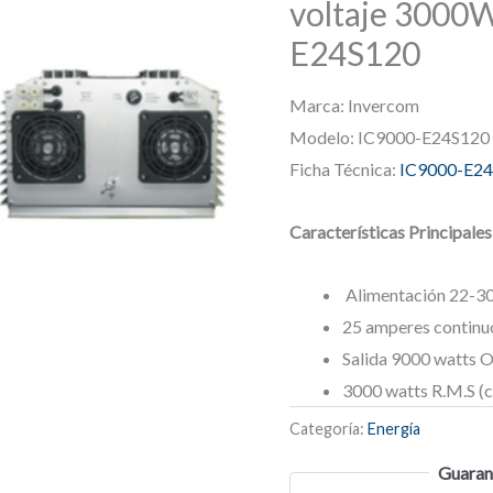
voltaje 3000
E24S120
Marca: Invercom
Modelo: IC9000-E24S120
Ficha Técnica:
IC9000-E2
Características Principales
Alimentación 22-30
25 amperes continu
Salida 9000 watts 
3000 watts R.M.S (c
Categoría:
Energía
Guaran