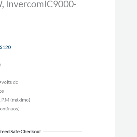
W, InvercomIC9000-
4S120
:
 volts dc
os
O.P.M (máximo)
ontinuos)
teed Safe Checkout