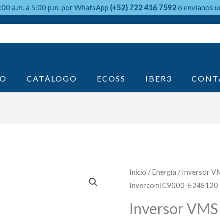
9:00 a.m. a 5:00 p.m. por WhatsApp
(+52) 722 416 7592
o envíanos u
IO
CATÁLOGO
ECOSS
IBER3
CONT
Inicio
/
Energía
/ Inversor V
InvercomIC9000-E24S120
Inversor VMS