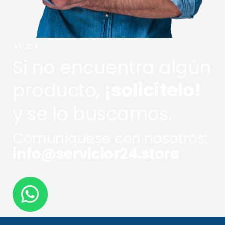
AYUDA
Si no encuentra algún
producto,
¡solicítelo!
y se lo buscamos.
Comuníquese con nosotros:
info@servicior24.store