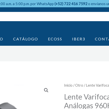
9:00 a.m. a 5:00 p.m. por WhatsApp
(+52) 722 416 7592
o envíanos u
IO
CATÁLOGO
ECOSS
IBER3
CONT
Inicio
/
Otro
/ Lente Varifo
Lente Varifoc
Análogas 96