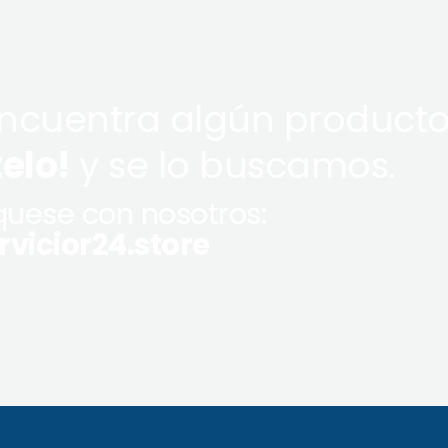
encuentra algún producto
telo!
y se lo buscamos.
uese con nosotros:
vicior24.store