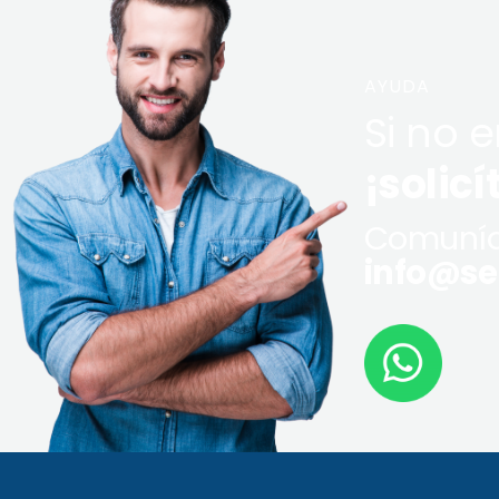
AYUDA
Si no 
¡solicí
Comuníq
info@ser