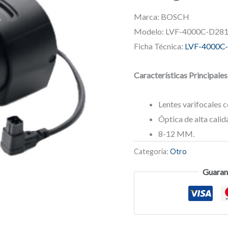
Marca: BOSCH
Modelo: LVF-4000C-D28
Ficha Técnica:
LVF-4000C
Características Principales
Lentes varifocales 
Óptica de alta calid
8-12 MM.
Categoría:
Otro
Guaran