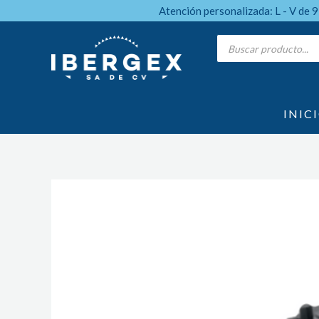
Ir
Atención personalizada: L - V de 
al
Products
search
contenido
INIC