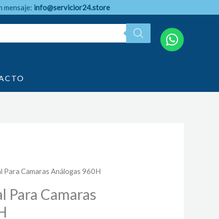
n mensaje:
info@servicior24.store
ACTO
cal Para Camaras Análogas 960H
al Para Camaras
0H