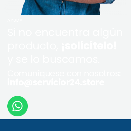
AYUDA
Si no encuentra algún
producto,
¡solicítelo!
y se lo buscamos.
Comuníquese con nosotros:
info@servicior24.store