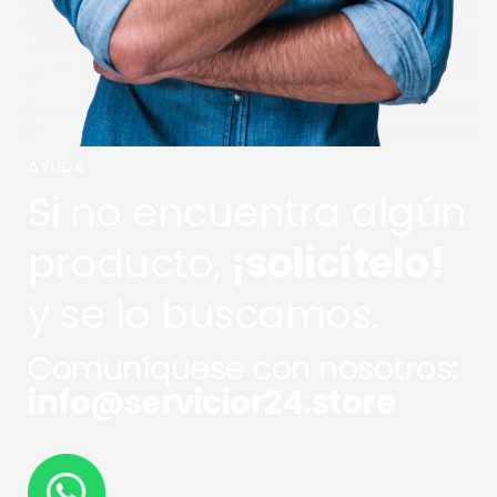
AYUDA
Si no encuentra algún
producto,
¡solicítelo!
y se lo buscamos.
Comuníquese con nosotros:
info@servicior24.store