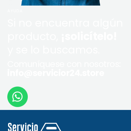
AYUDA
Si no encuentra algún
producto,
¡solicítelo!
y se lo buscamos.
Comuníquese con nosotros:
info@servicior24.store