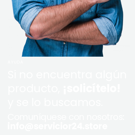
AYUDA
Si no encuentra algún
producto,
¡solicítelo!
y se lo buscamos.
Comuníquese con nosotros:
info@servicior24.store