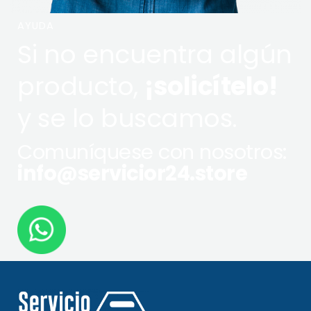
AYUDA
Si no encuentra algún
producto,
¡solicítelo!
y se lo buscamos.
Comuníquese con nosotros:
info@servicior24.store