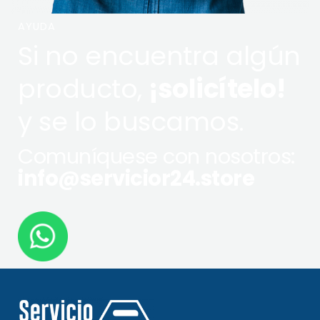
AYUDA
Si no encuentra algún
producto,
¡solicítelo!
y se lo buscamos.
Comuníquese con nosotros:
info@servicior24.store