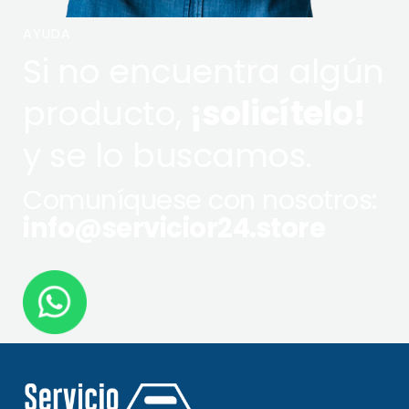
AYUDA
Si no encuentra algún
producto,
¡solicítelo!
y se lo buscamos.
Comuníquese con nosotros:
info@servicior24.store