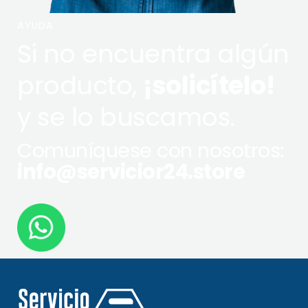
AYUDA
Si no encuentra algún
producto,
¡solicítelo!
y se lo buscamos.
Comuníquese con nosotros:
info@servicior24.store