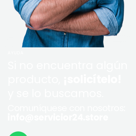
AYUDA
Si no encuentra algún
producto,
¡solicítelo!
y se lo buscamos.
Comuníquese con nosotros:
info@servicior24.store