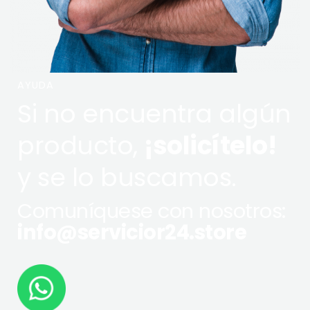
AYUDA
Si no encuentra algún
producto,
¡solicítelo!
y se lo buscamos.
Comuníquese con nosotros:
info@servicior24.store