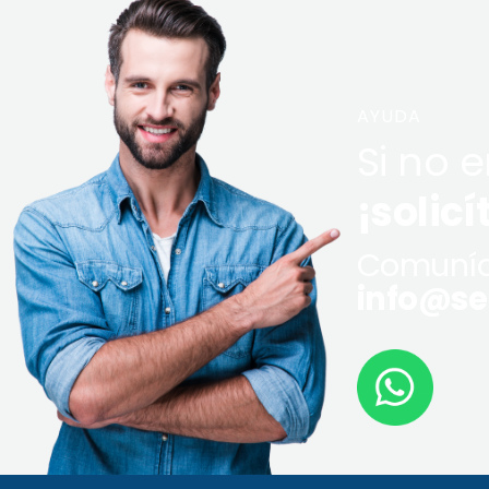
AYUDA
Si no 
¡solicí
Comuníq
info@ser