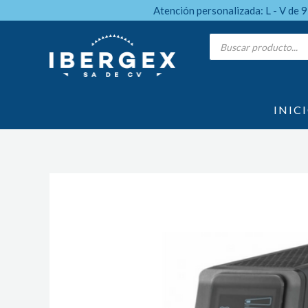
Ir
Atención personalizada: L - V de 
al
Products
search
contenido
INIC