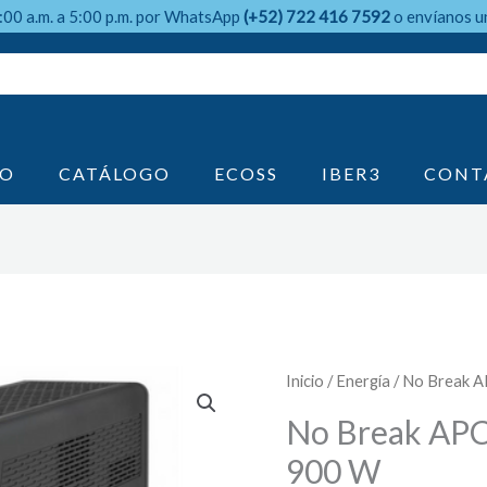
9:00 a.m. a 5:00 p.m. por WhatsApp
(+52) 722 416 7592
o envíanos u
IO
CATÁLOGO
ECOSS
IBER3
CONT
Inicio
/
Energía
/ No Break 
No Break APC
900 W