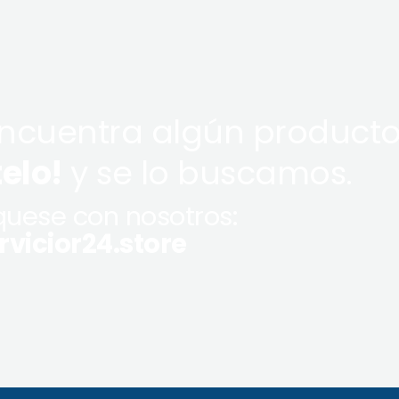
encuentra algún producto
telo!
y se lo buscamos.
uese con nosotros:
vicior24.store